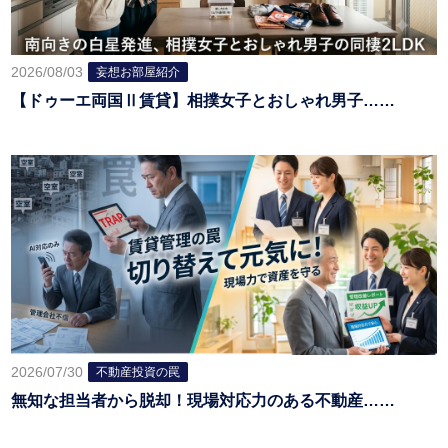
2026/08/03
妄想お部屋紹介
【ドゥーエ両国Ⅱ賃貸】相撲女子とおしゃれ男子……
2026/07/30
不動産投資の罠
無知な担当者から脱却！現場対応力のある不動産……