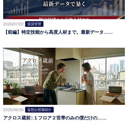
2026/07/02
賃貸管理
【前編】特定技能から高度人材まで。最新データ……
2026/06/26
妄想お部屋紹介
アクロス蔵前::１フロア２世帯のみの僕だけの……