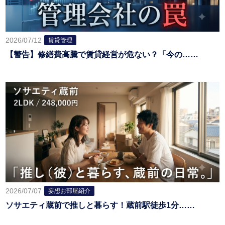
2026/07/12
賃貸管理
【警告】修繕費高騰で賃貸経営が危ない？「今の……
2026/07/07
妄想お部屋紹介
ソサエティ蔵前で推しと暮らす！蔵前駅徒歩1分……