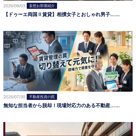
2026/08/03
妄想お部屋紹介
【ドゥーエ両国Ⅱ賃貸】相撲女子とおしゃれ男子……
2026/07/30
不動産投資の罠
無知な担当者から脱却！現場対応力のある不動産……