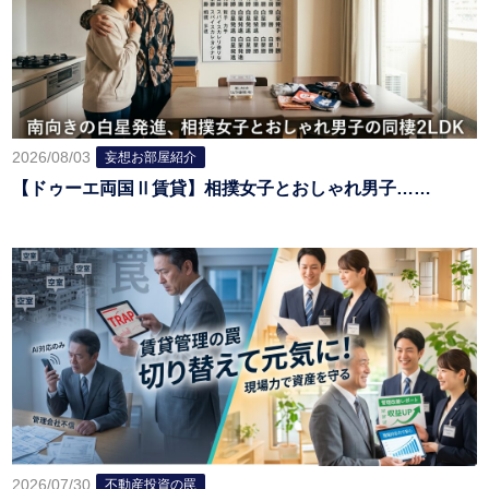
2026/08/03
妄想お部屋紹介
【ドゥーエ両国Ⅱ賃貸】相撲女子とおしゃれ男子……
2026/07/30
不動産投資の罠