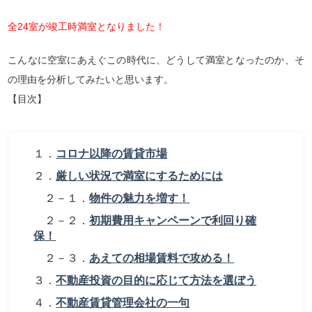
全24室が竣工時満室となりました！
こんなに空室にあえぐこの時代に、どうして満室となったのか、そ
の理由を分析してみたいと思います。
【目次】
１．
コロナ以降の賃貸市場
２．
厳しい状況で満室にするためには
２－１．
物件の魅力を増す！
２－２．
初期費用キャンペーンで利回り確
保！
２－３．
あえての相場賃料で攻める！
３．
不動産投資の目的に応じて方法を選ぼう
４．
不動産賃貸管理会社の一句