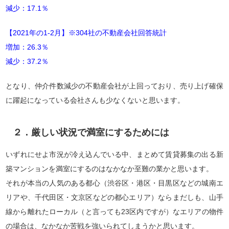
減少：17.1％
【2021年の1-2月】※304社の不動産会社回答統計
増加：26.3％
減少：37.2％
となり、仲介件数減少の不動産会社が上回っており、売り上げ確保
に躍起になっている会社さんも少なくないと思います。
２．厳しい状況で満室にするためには
いずれにせよ市況が冷え込んでいる中、まとめて賃貸募集の出る新
築マンションを満室にするのはなかなか至難の業かと思います。
それが本当の人気のある都心（渋谷区・港区・目黒区などの城南エ
リアや、千代田区・文京区などの都心エリア）ならまだしも、山手
線から離れたローカル（と言っても23区内ですが）なエリアの物件
の場合は、なかなか苦戦を強いられてしまうかと思います。