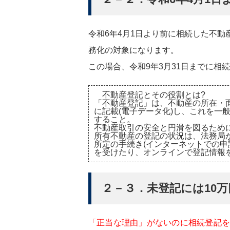
令和6年4月1日より前に相続した不
務化の対象になります。
この場合、令和9年3月31日までに相
不動産登記とその役割とは?
「不動産登記」は、不動産の所在・面
に記載(電子データ化)し、これを一
すること。
不動産取引の安全と円滑を図るため
所有不動産の登記の状況は、法務局
所定の手続き(インターネットでの申
を受けたり、オンラインで登記情報
２－３．未登記には10万
「正当な理由」がないのに相続登記を