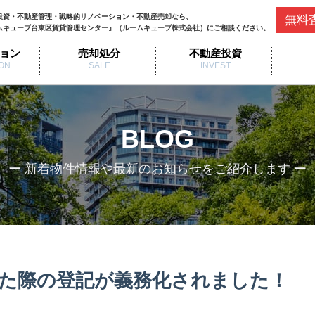
投資・不動産管理・戦略的リノベーション・不動産売却なら、
無料
ムキューブ台東区賃貸管理センター』（ルームキューブ株式会社）にご相談ください。
ョン
売却処分
不動産投資
ON
SALE
INVEST
BLOG
ー 新着物件情報や最新のお知らせをご紹介します ー
た際の登記が義務化されました！