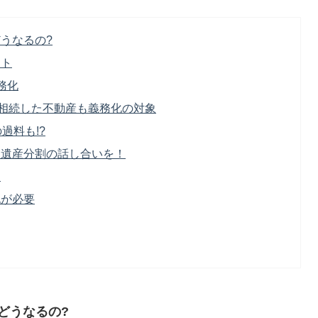
うなるの?
ント
務化
に相続した不動産も義務化の対象
過料も!?
に遺産分割の話し合いを！
は
記が必要
どうなるの?