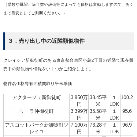
（階数や眺望、築年数や設備等によっても価格は変動しますので、あく
まで目安としてご判断ください。）
３．売り出し中の近隣類似物件
クレイシア新御徒町のある東京都台東区小島2丁目の近隣で現在販
売中の類似物件情報をいくつかご紹介します。
物件名価格専有面積間取り平米単価
アクタージュ新御徒町
3,850万
38.45平
１
100.2
円
米
LDK
リーラ仲御徒町
3,399万
35.58平
１
95.6
円
米
LDK
アスコットパーク新御徒町ソ
7,100万
73.28平
１
96.9
レイユ
円
米
LDK