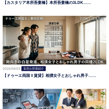
【カスタリア本所吾妻橋】本所吾妻橋の3LDK……
2026/08/03
妄想お部屋紹介
【ドゥーエ両国Ⅱ賃貸】相撲女子とおしゃれ男子……