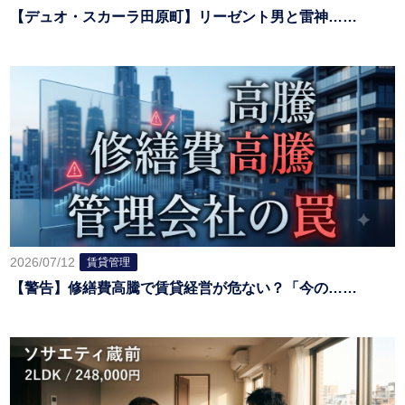
【デュオ・スカーラ田原町】リーゼント男と雷神……
2026/07/12
賃貸管理
【警告】修繕費高騰で賃貸経営が危ない？「今の……