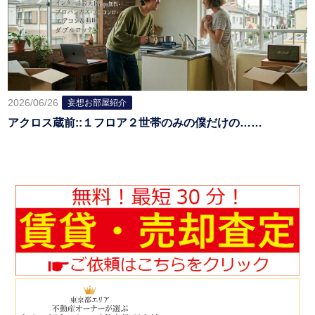
2026/06/26
妄想お部屋紹介
アクロス蔵前::１フロア２世帯のみの僕だけの……