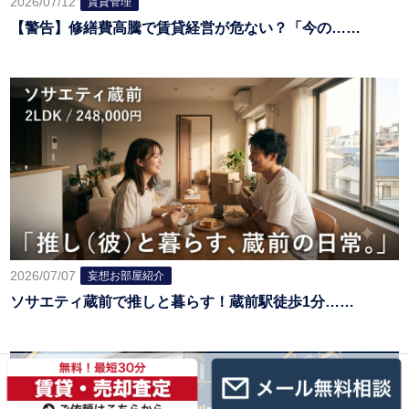
2026/07/12
賃貸管理
【警告】修繕費高騰で賃貸経営が危ない？「今の……
2026/07/07
妄想お部屋紹介
ソサエティ蔵前で推しと暮らす！蔵前駅徒歩1分……