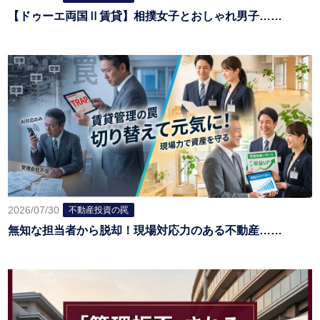
【ドゥーエ両国Ⅱ賃貸】相撲女子とおしゃれ男子……
2026/07/30
不動産投資の罠
無知な担当者から脱却！現場対応力のある不動産……