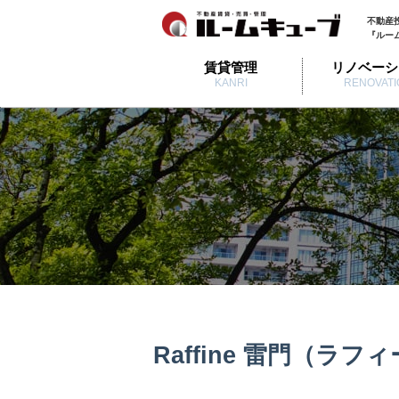
不動産
『ルー
賃貸管理
リノベーシ
KANRI
RENOVATI
Raffine 雷門（ラ