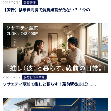
2026/07/12
賃貸管理
【警告】修繕費高騰で賃貸経営が危ない？「今の……
2026/07/07
妄想お部屋紹介
ソサエティ蔵前で推しと暮らす！蔵前駅徒歩1分……