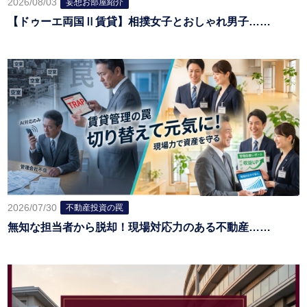
2026/08/03
妄想お部屋紹介
【ドゥーエ両国Ⅱ賃貸】相撲女子とおしゃれ男子……
2026/07/30
不動産投資の罠
無知な担当者から脱却！現場対応力のある不動産……