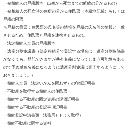
・被相続人の戸籍謄本（出生から死亡までの経緯の分かるもの）
・被相続人の死亡時の住所の分かる住民票（本籍地記載）もしくは
戸籍の附票
※戸籍の附票：住民票の氏名等の情報を戸籍の氏名等の情報と一致
させるため、住民票と戸籍を連携させるもの。
・法定相続人全員の戸籍謄本
・遺産分割協議書（法定相続分で登記する場合は、遺産分割協議書
がなくても、登記できますが共有名義になってしまう可能性もある
ので予め単独名義になるように遺産分割協議は完了するようにして
おきましょう。）
・相続人全員（法定いかんを問わず）の印鑑証明書
・不動産を取得する相続人の住民票
・相続する不動産の固定資産の評価証明書
・相続する不動産の登記事項証明書
・相続登記申請書類（法務局ＨＰより取得）
・相続不動産に関する資料