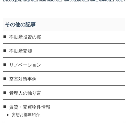
be.co.jp/blog/%E3%80%8C%E7%A9%BA%E5%AE%A4%E7%
その他の記事
不動産投資の罠
不動産売却
リノベーション
空室対策事例
管理人の独り言
賃貸・売買物件情報
妄想お部屋紹介