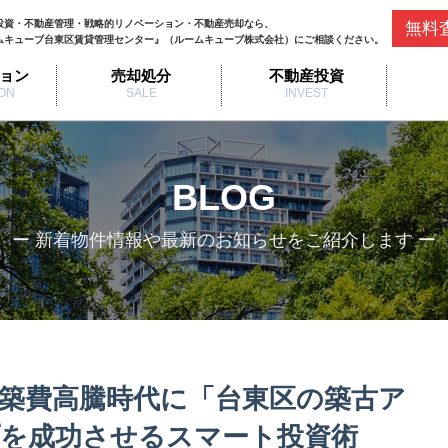
投資・不動産管理・戦略的リノベーション・不動産売却なら、
無料
ムキューブ台東区賃貸管理センター』（ルームキューブ株式会社）にご相談ください。
ョン
売却処分
不動産投資
ON
SALE
INVEST
BLOG
ー 新着物件情報や最新のお知らせをご紹介します ー
築費高騰時代に「台東区の築古ア
を成功させるスマート投資術