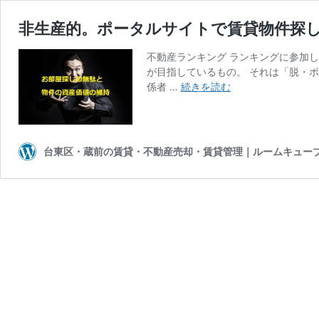
非生産的。ポータルサイトで賃貸物件探
不動産ランキング ランキングに参加
が目指しているもの。 それは「脱・
非
係者 …
続きを読む
生
産
的。
ポ
台東区・蔵前の賃貸・不動産売却・賃貸管理｜ルームキュー
ー
タ
ル
サ
イ
ト
で
賃
貸
物
件