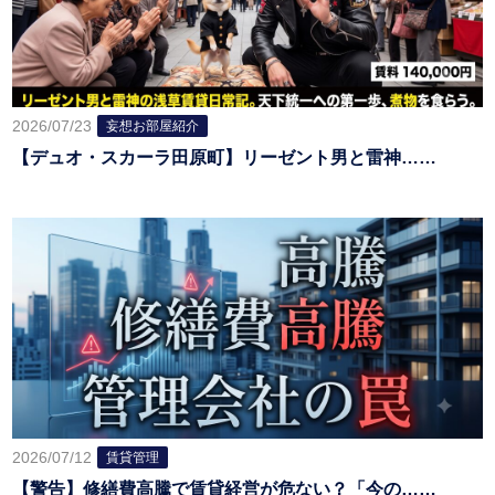
2026/07/23
妄想お部屋紹介
【デュオ・スカーラ田原町】リーゼント男と雷神……
2026/07/12
賃貸管理
【警告】修繕費高騰で賃貸経営が危ない？「今の……