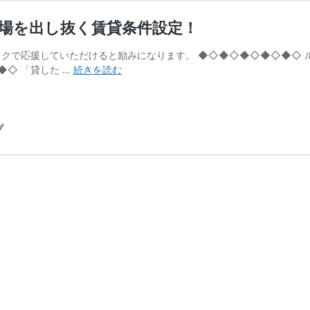
場を出し抜く賃貸条件設定！
ックで応援していただけると励みになります。 ◆◇◆◇◆◇◆◇◆◇ 
竣
◇ 「貸した …
続きを読む
工
時
満
室！
ブ
弊
社
賃
貸
管
理
の
空
室
対
策！
相