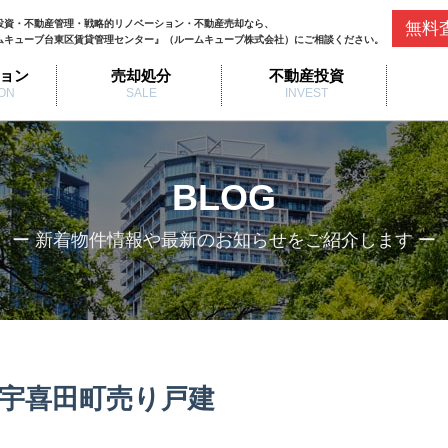
投資・不動産管理・戦略的リノベーション・不動産売却なら、
無料
ムキューブ台東区賃貸管理センター』（ルームキューブ株式会社）にご相談ください。
ョン
売却処分
不動産投資
ON
SALE
INVEST
BLOG
ー 新着物件情報や最新のお知らせをご紹介します ー
宇喜田町売り戸建