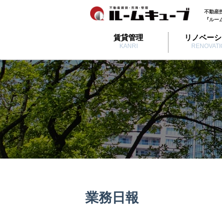
不動産
『ルー
賃貸管理
リノベーシ
KANRI
RENOVATI
業務日報