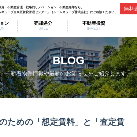
投資・不動産管理・戦略的リノベーション・不動産売却なら、
無料
ムキューブ台東区賃貸管理センター』（ルームキューブ株式会社）にご相談ください。
ョン
売却処分
不動産投資
ON
SALE
INVEST
BLOG
ー 新着物件情報や最新のお知らせをご紹介します ー
のための「想定賃料」と「査定賃