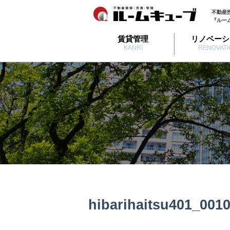
不動産
『ルー
賃貸管理
リノベーシ
KANRI
RENOVATI
hibarihaitsu401_001