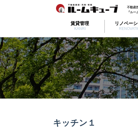
不動産
『ルー
賃貸管理
リノベーシ
KANRI
RENOVATI
キッチン１