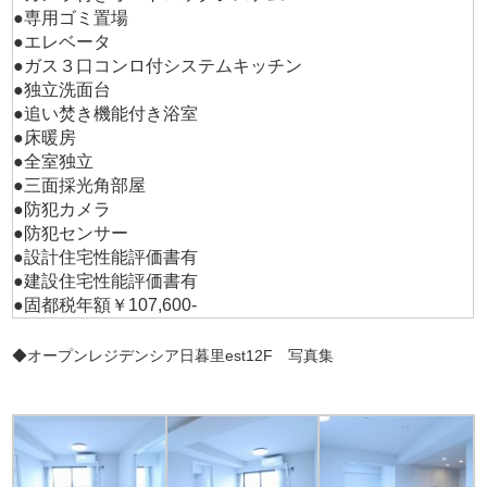
●専用ゴミ置場
●エレベータ
●ガス３口コンロ付システムキッチン
●独立洗面台
●追い焚き機能付き浴室
●床暖房
●全室独立
●三面採光角部屋
●防犯カメラ
●防犯センサー
●設計住宅性能評価書有
●建設住宅性能評価書有
●固都税年額￥107,600-
◆オープンレジデンシア日暮里est12F 写真集