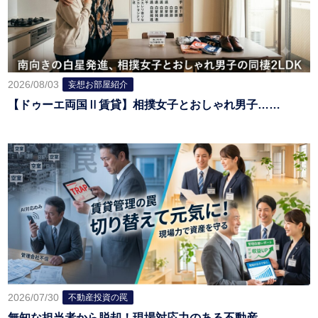
2026/08/03
妄想お部屋紹介
【ドゥーエ両国Ⅱ賃貸】相撲女子とおしゃれ男子……
2026/07/30
不動産投資の罠
無知な担当者から脱却！現場対応力のある不動産……