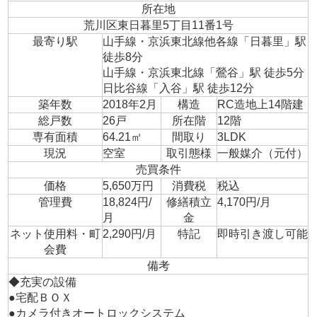
所在地
荒川区東日暮里5丁目11番1号
最寄り駅
山手線・京浜東北線他各線「日暮里」駅
徒歩8分
山手線・京浜東北線「鶯谷」駅 徒歩5分
日比谷線「入谷」駅 徒歩12分
築年数
2018年2月
構造
RC造地上14階建
総戸数
26戸
所在階
12階
専有面積
64.21㎡
間取り
3LDK
現況
空室
取引態様
一般媒介（元付）
売買条件
価格
5,650万円
消費税
税込
管理費
18,824円/
修繕積立
4,170円/月
月
金
ネット使用料・町
2,290円/月
特記
即時引き渡し可能
会費
備考
◆充実の設備
●宅配ＢＯＸ
●カメラ付きオートロックシステム