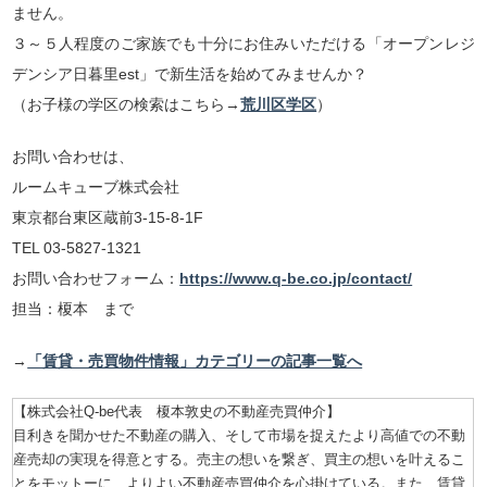
ません。
３～５人程度のご家族でも十分にお住みいただける「オープンレジ
デンシア日暮里est」で新生活を始めてみませんか？
（お子様の学区の検索はこちら→
荒川区学区
）
お問い合わせは、
ルームキューブ株式会社
東京都台東区蔵前3-15-8-1F
TEL 03-5827-1321
お問い合わせフォーム：
https://www.q-be.co.jp/contact/
担当：榎本 まで
→
「賃貸・売買物件情報」カテゴリーの記事一覧へ
【株式会社Q-be代表 榎本敦史の不動産売買仲介】
目利きを聞かせた不動産の購入、そして市場を捉えたより高値での不動
産売却の実現を得意とする。売主の想いを繋ぎ、買主の想いを叶えるこ
とをモットーに、よりよい不動産売買仲介を心掛けている。また、賃貸