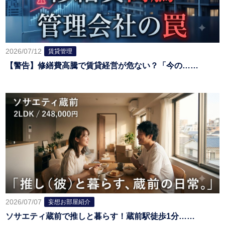
2026/07/12
賃貸管理
【警告】修繕費高騰で賃貸経営が危ない？「今の……
2026/07/07
妄想お部屋紹介
ソサエティ蔵前で推しと暮らす！蔵前駅徒歩1分……