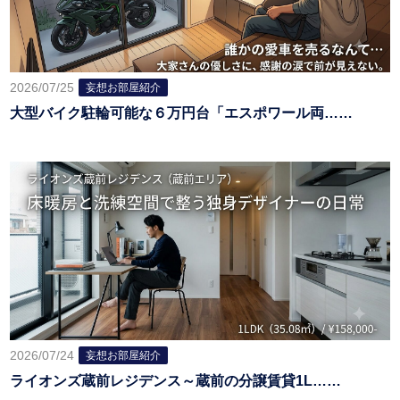
2026/07/25
妄想お部屋紹介
大型バイク駐輪可能な６万円台「エスポワール両……
2026/07/24
妄想お部屋紹介
ライオンズ蔵前レジデンス～蔵前の分譲賃貸1L……