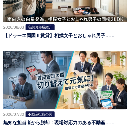
2026/08/03
妄想お部屋紹介
【ドゥーエ両国Ⅱ賃貸】相撲女子とおしゃれ男子……
2026/07/30
不動産投資の罠
無知な担当者から脱却！現場対応力のある不動産……