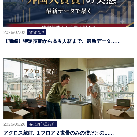
2026/07/02
賃貸管理
【前編】特定技能から高度人材まで。最新データ……
2026/06/26
妄想お部屋紹介
アクロス蔵前::１フロア２世帯のみの僕だけの……