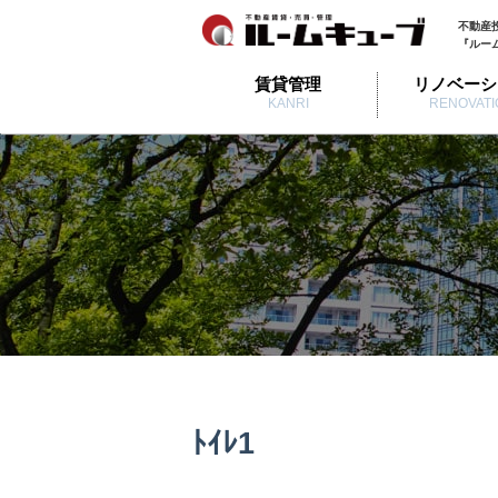
不動産
『ルー
賃貸管理
リノベーシ
KANRI
RENOVATI
ﾄｲﾚ1